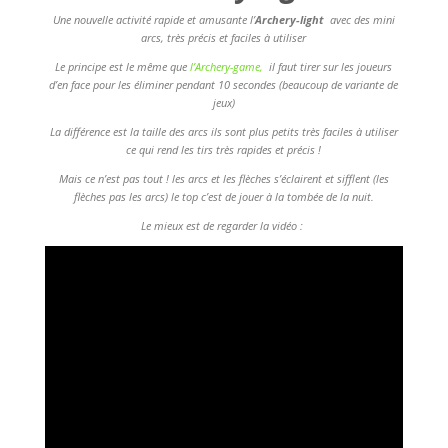
Une nouvelle activité rapide et amusante l’
Archery-light
avec des mini
arcs, très précis et faciles à utiliser
Le principe est le même que
l’Archery-game,
il faut tirer sur les joueurs
d’en face pour les éliminer pendant 10 secondes (beaucoup de variante de
jeux)
La différence est la taille des arcs ils sont plus petits très faciles à utiliser
ce qui rend les tirs très rapides et précis !
Mais ce n’est pas tout ! les arcs et les flèches s’éclairent et sifflent (les
flèches pas les arcs) le top c’est de jouer à la tombée de la nuit.
Le mieux est de regarder la vidéo :