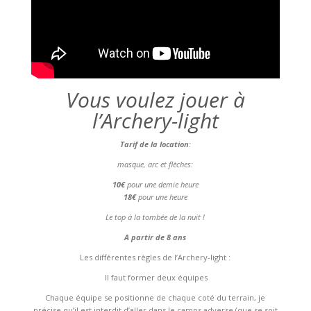
Vous voulez jouer à
l’Archery-light
Tarif de la location
:
masque, arc et flèches:
10€
pour une demie heure
18€
pour une heure
Le top à la tombée de la nuit !
A partir de 8 ans
Les différentes règles de l’Archery-light :
Il faut former deux équipes
Chaque équipe se positionne de chaque coté du terrain, je
précise qu’il est interdit d’aller dans le camps adverse (que se soit