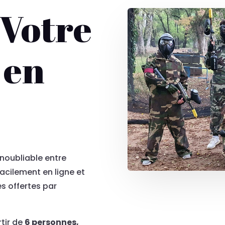
 Votre
 en
inoubliable entre
facilement en ligne et
es offertes par
tir de
6 personnes,