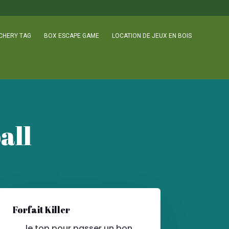
CHERY TAG
BOX ESCAPE GAME
LOCATION DE JEUX EN BOIS
all
Forfait Killer
le top pour passer un bon