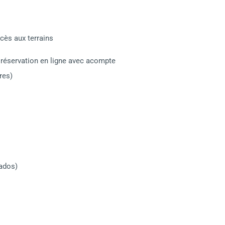
cès aux terrains
e réservation en ligne avec acompte
res)
 ados)