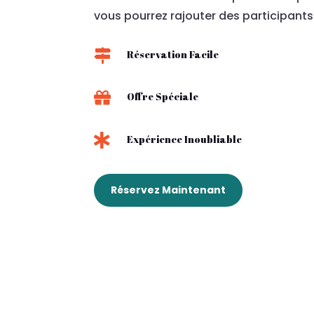
vous pourrez rajouter des participants

Réservation Facile

Offre Spéciale

Expérience Inoubliable
Réservez Maintenant